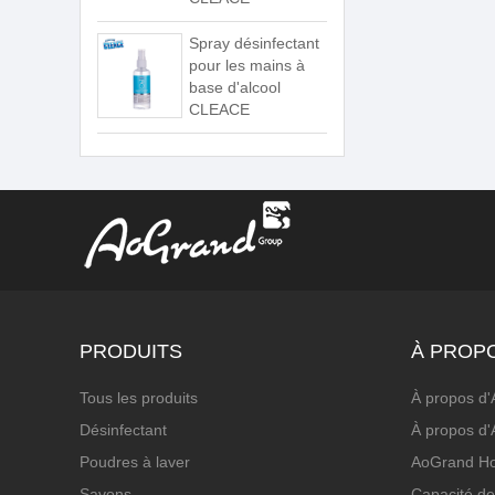
Spray désinfectant
pour les mains à
base d'alcool
CLEACE
PRODUITS
À PROP
Tous les produits
À propos d
Désinfectant
À propos d
Poudres à laver
AoGrand H
Savons
Capacité de