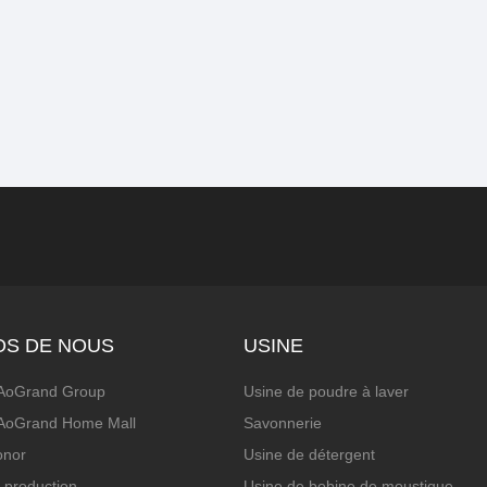
OS DE NOUS
USINE
'AoGrand Group
Usine de poudre à laver
'AoGrand Home Mall
Savonnerie
onor
Usine de détergent
 production
Usine de bobine de moustique