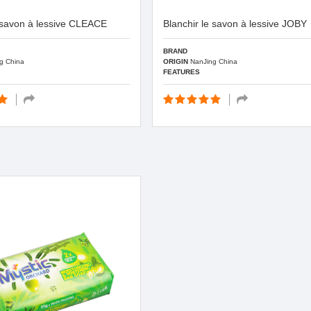
e savon à lessive CLEACE
Blanchir le savon à lessive JOBY
BRAND
g China
ORIGIN
NanJing China
FEATURES