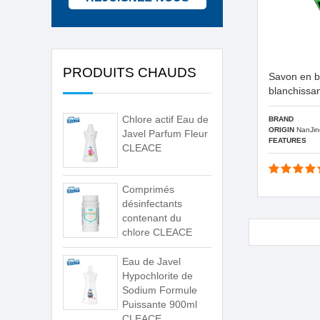
PRODUITS CHAUDS
Savon en b
blanchissa
Chlore actif Eau de
BRAND
ORIGIN
NanJin
Javel Parfum Fleur
FEATURES
CLEACE
Comprimés
désinfectants
contenant du
chlore CLEACE
Eau de Javel
Hypochlorite de
Sodium Formule
Puissante 900ml
CLEACE