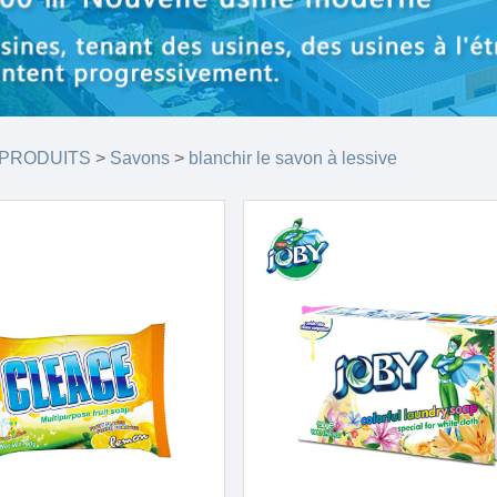
 PRODUITS
>
Savons
>
blanchir le savon à lessive