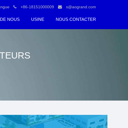
angue
+86-18151000009
s@aogrand.com
 DE NOUS
USINE
NOUS CONTACTER
UTEURS