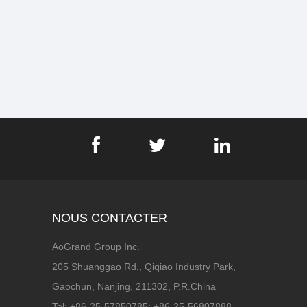
NOUS CONTACTER
AoGrand Group Inc.
205 Shuanggao Rd., Qiqiao Industry Park,
Gaochun, Nanjing, 211302, P.R.China
Tel: +86-25-57850785; +86-25-56807888