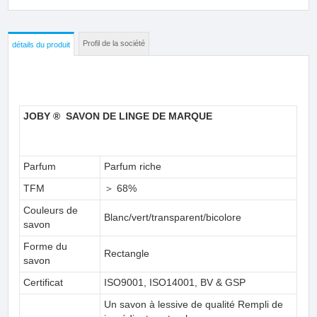
Profil de la société
détails du produit
JOBY
®
SAVON DE LINGE DE MARQUE
Parfum
Parfum riche
TFM
＞ 68%
Couleurs de
Blanc/vert/transparent/bicolore
savon
Forme du
Rectangle
savon
Certificat
ISO9001, ISO14001, BV & GSP
Un savon à lessive de qualité Rempli de