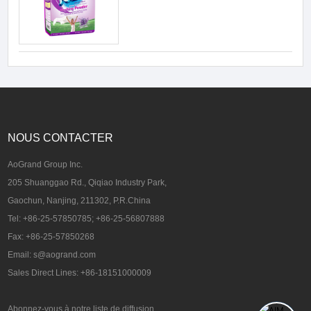
NOUS CONTACTER
AoGrand Group Inc.
205 Shuanggao Rd., Qiqiao Industry Park,
Gaochun, Nanjing, 211302, P.R.China
Tel: +86-25-57850785; +86-25-56807888
Fax: +86-25-57850268
Email: s@aogrand.com
Sales Direct Lines: +86-18151000009
Abonnez-vous à notre liste de diffusion