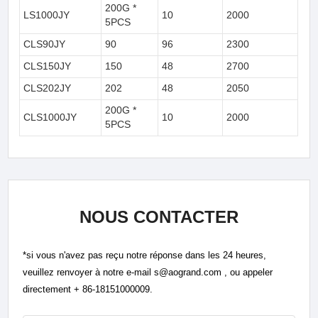
200G *
LS1000JY
10
2000
5PCS
CLS90JY
90
96
2300
CLS150JY
150
48
2700
CLS202JY
202
48
2050
200G *
CLS1000JY
10
2000
5PCS
NOUS CONTACTER
*si vous n'avez pas reçu notre réponse dans les 24 heures,
veuillez renvoyer à notre e-mail s@aogrand.com , ou appeler
directement + 86-18151000009.