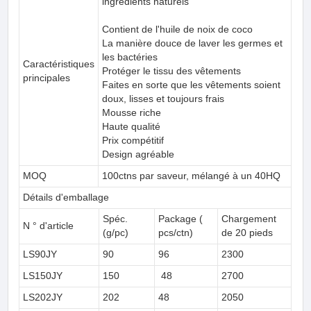
ingrédients naturels
Contient de l'huile de noix de coco
La manière douce de laver les germes et
les bactéries
Caractéristiques
Protéger le tissu des vêtements
principales
Faites en sorte que les vêtements soient
doux, lisses et toujours frais
Mousse riche
Haute qualité
Prix compétitif
Design agréable
MOQ
100ctns par saveur, mélangé à un 40HQ
Détails d'emballage
Spéc.
Package (
Chargement
N ° d'article
(g/pc)
pcs/ctn)
de 20 pieds
LS90JY
90
96
2300
LS150JY
150
48
2700
LS202JY
202
48
2050