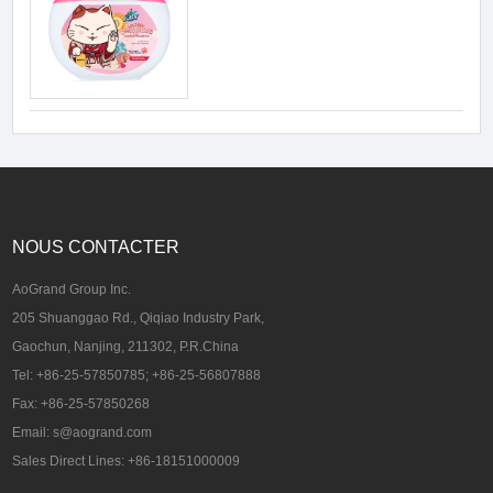
NOUS CONTACTER
AoGrand Group Inc.
205 Shuanggao Rd., Qiqiao Industry Park,
Gaochun, Nanjing, 211302, P.R.China
Tel: +86-25-57850785; +86-25-56807888
Fax: +86-25-57850268
Email: s@aogrand.com
Sales Direct Lines: +86-18151000009