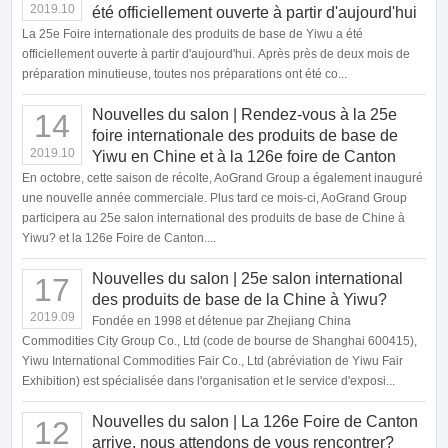
2019.10
été officiellement ouverte à partir d'aujourd'hui
La 25e Foire internationale des produits de base de Yiwu a été
officiellement ouverte à partir d'aujourd'hui. Après près de deux mois de
préparation minutieuse, toutes nos préparations ont été co...
Nouvelles du salon | Rendez-vous à la 25e
14
foire internationale des produits de base de
2019.10
Yiwu en Chine et à la 126e foire de Canton
En octobre, cette saison de récolte, AoGrand Group a également inauguré
une nouvelle année commerciale. Plus tard ce mois-ci, AoGrand Group
participera au 25e salon international des produits de base de Chine à
Yiwu? et la 126e Foire de Canton....
Nouvelles du salon | 25e salon international
17
des produits de base de la Chine à Yiwu?
2019.09
Fondée en 1998 et détenue par Zhejiang China
Commodities City Group Co., Ltd (code de bourse de Shanghai 600415),
Yiwu International Commodities Fair Co., Ltd (abréviation de Yiwu Fair
Exhibition) est spécialisée dans l'organisation et le service d'exposi...
Nouvelles du salon | La 126e Foire de Canton
12
arrive, nous attendons de vous rencontrer?