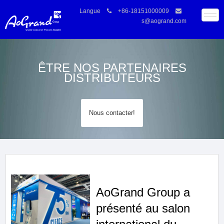
Langue
+86-18151000009
s@aogrand.com
ÊTRE NOS PARTENAIRES
DISTRIBUTEURS
Nous contacter!
AoGrand Group a
présenté au salon