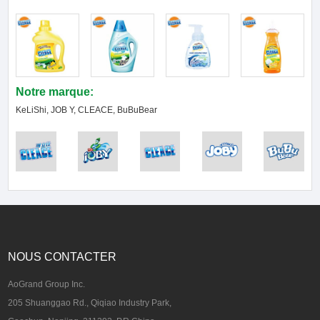
Notre marque:
KeLiShi, JOB Y, CLEACE, BuBuBear
NOUS CONTACTER
AoGrand Group Inc.
205 Shuanggao Rd., Qiqiao Industry Park,