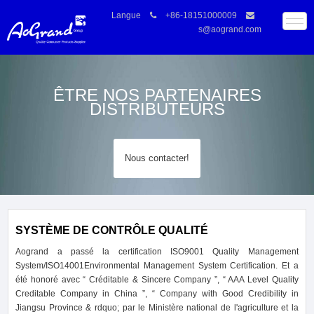
Langue
+86-18151000009
s@aogrand.com
ÊTRE NOS PARTENAIRES
DISTRIBUTEURS
Nous contacter!
SYSTÈME DE CONTRÔLE QUALITÉ
Aogrand a passé la certification ISO9001 Quality Management
System/ISO14001Environmental Management System Certification. Et a
été honoré avec “ Créditable & Sincere Company ”, “ AAA Level Quality
Creditable Company in China ”, “ Company with Good Credibility in
Jiangsu Province & rdquo; par le Ministère national de l'agriculture et la