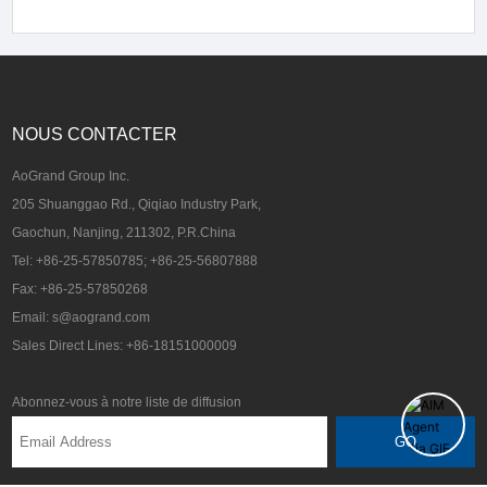
NOUS CONTACTER
AoGrand Group Inc.
205 Shuanggao Rd., Qiqiao Industry Park,
Gaochun, Nanjing, 211302, P.R.China
Tel: +86-25-57850785; +86-25-56807888
Fax: +86-25-57850268
Email: s@aogrand.com
Sales Direct Lines: +86-18151000009
Abonnez-vous à notre liste de diffusion
GO