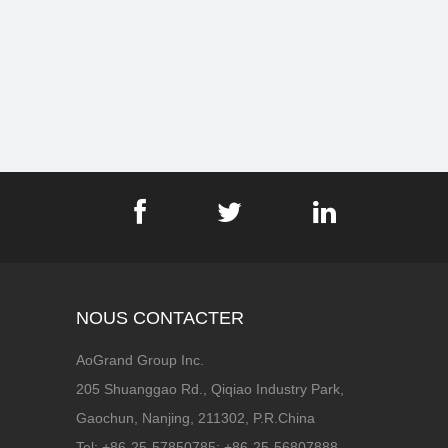
NOUS CONTACTER
AoGrand Group Inc.
205 Shuanggao Rd., Qiqiao Industry Park,
Gaochun, Nanjing, 211302, P.R.China
Tel: +86-25-57850785; +86-25-56807888