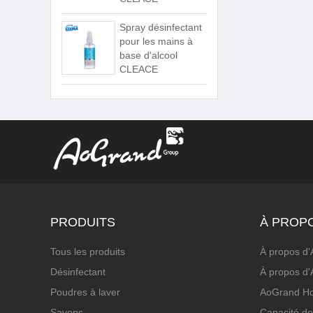
Spray désinfectant
pour les mains à
base d'alcool
CLEACE
PRODUITS
À PROP
Tous les produits
À propos d
Désinfectant
À propos d
Poudres à laver
AoGrand H
Savons
Capacité de