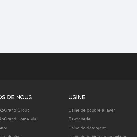
OS DE NOUS
USINE
'AoGrand Group
Usine de poudre à laver
'AoGrand Home Mall
Savonnerie
onor
Usine de détergent
 production
Usine de bobine de moustique