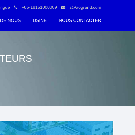
angue
+86-18151000009
s@aogrand.com
 DE NOUS
USINE
NOUS CONTACTER
UTEURS